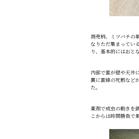
商売柄、ミツバチの
なりただ集まってい
り、基本的にはおと
内部で蜜が壁や天井
裏に蜜蜂の死骸など
た。
薬剤で成虫の動きを
こからは時間勝負で