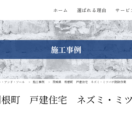
ホーム
選ばれる理由
サービ
施工事例
ト・アンド・ソール
>
施工事例
>
茨城県 利根町 戸建住宅 ネズミ・ミツバチ防除作業
利根町 戸建住宅 ネズミ・ミ