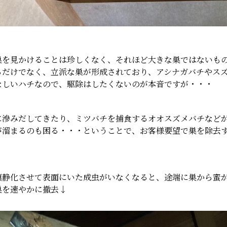
巣を見かけることは珍しくなく、それほど大きな巣ではないも
るだけでなく、立派な巣が形成されており、アシナガバチやス
なしいハチなので、駆除はしたくないのが本音ですが・・・
に滲みだしてきたり、ミツバチを捕食するオオスズメバチなど
が溜まるのも困る・・・ということで、お客様要望で巣を除去
鎮静化させて表面にいた成虫がいなくなると、途端に巣から蜜
巣を速やかに撤去↓